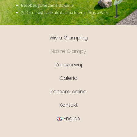
Bezobsługowe
zameldowanie
Zniżki
na
wybrane
atrakcje
na
terenie
miasta
Wisła
Wisła Glamping
Nasze Glampy
Zarezerwuj
Galeria
Kamera online
Kontakt
English