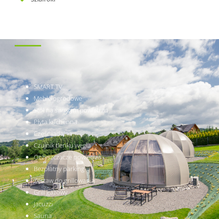
SMART TV
Meble
ogrodowe
Stół
na
świeżym
powietrzu
Płyta
kuchenna
Część
jadalna
Czujnik
tlenku
węgla
Oczyszczacze
powietrza
Bezpłatny
parking
Zestaw
do
grillowania
Grill
gazowy
Jacuzzi
Sauna